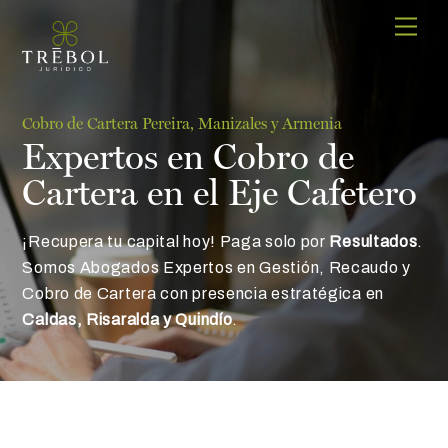
Skip
Men
to
content
Cobro de Cartera Pereira, Manizales y Armenia
Expertos en Cobro de
Cartera en el Eje Cafetero
¡Recupera tu capital hoy! Paga solo por
Resultados
.
Somos Abogados Expertos en Gestión, Recaudo y
Cobro de Cartera con presencia estratégica en
Caldas, Risaralda y Quindío
.