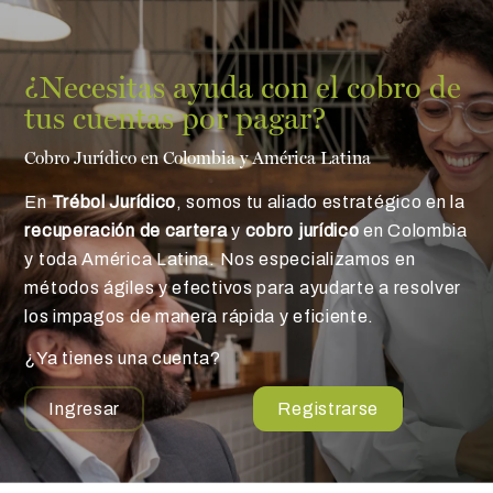
¿Necesitas ayuda con el cobro de
tus cuentas por pagar?
Cobro Jurídico en Colombia y América Latina
En
Trébol Jurídico
, somos tu aliado estratégico en la
recuperación de cartera
y
cobro jurídico
en Colombia
y toda América Latina. Nos especializamos en
métodos ágiles y efectivos para ayudarte a resolver
los impagos de manera rápida y eficiente.
¿Ya tienes una cuenta?
Ingresar
Registrarse