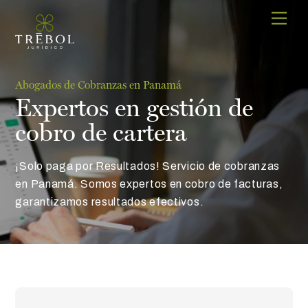
Skip
Men
to
content
Abogados de Cobranzas en Panamá
Expertos en gestión de
cobro de cartera
¡Solo paga por Resultados! Servicio de cobranzas
en Panamá. Somos expertos en cobro de facturas,
garantizamos resultados efectivos.