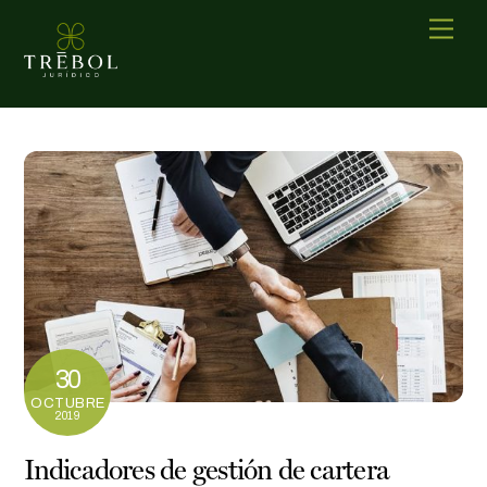
Skip
Men
to
content
30
OCTUBRE
2019
Indicadores de gestión de cartera