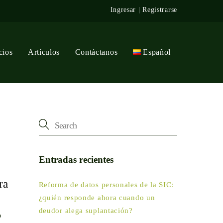
Ingresar
|
Registrarse
cios
Artículos
Contáctanos
Español
Entradas recientes
ra
Reforma de datos personales de la SIC:
¿quién responde ahora cuando un
deudor alega suplantación?
o