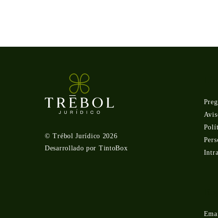
Lin
Preg
Avis
Polí
©
Trébol Jurídico
2026
Pers
Desarrollado por
TintoBox
Intr
Bog
Emai