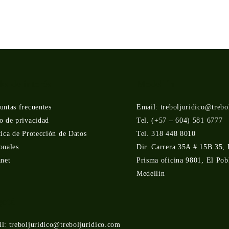
ks de interés
Medellín
untas frecuentes
Email: treboljuridico@trebo
o de privacidad
Tel. (+57 – 604) 581 6777
tica de Protección de Datos
Tel. 318 448 8010
onales
Dir. Carrera 35A # 15B 35, 
anet
Prisma oficina 9801, El Pob
Medellín
otá
l: treboljuridico@treboljuridico.com