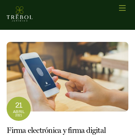
Skip
Men
to
content
21
ABRIL
2021
Firma electrónica y firma digital