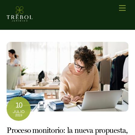
Skip
Men
to
content
10
JULIO
2019
Proceso monitorio: la nueva propuesta,